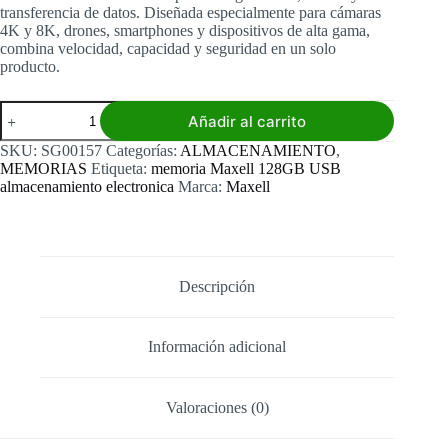
transferencia de datos. Diseñada especialmente para cámaras
4K y 8K, drones, smartphones y dispositivos de alta gama,
combina velocidad, capacidad y seguridad en un solo
producto.
Memoria
Añadir al carrito
Maxell
256GB
SKU:
SG00157
Categorías:
ALMACENAMIENTO
,
U3
MEMORIAS
Etiqueta:
memoria Maxell 128GB USB
cantidad
almacenamiento electronica
Marca:
Maxell
Descripción
Información adicional
Valoraciones (0)