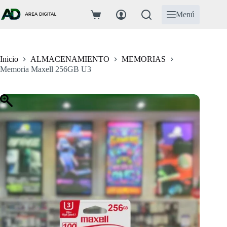
Saltar
al
Menú
Carro
contenido
de
compra
Inicio
ALMACENAMIENTO
MEMORIAS
Memoria Maxell 256GB U3