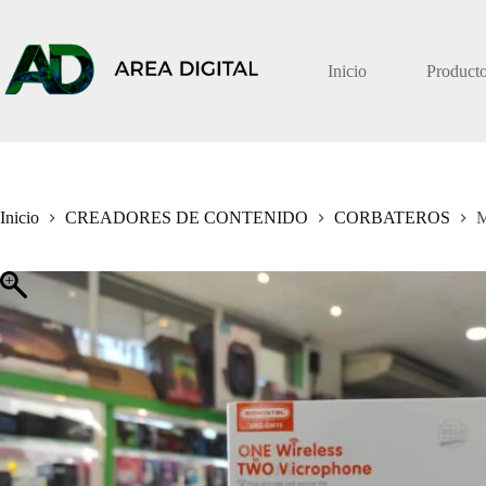
Saltar
al
contenido
Inicio
Product
Inicio
CREADORES DE CONTENIDO
CORBATEROS
M