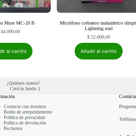
no Muse MC-20 B
Micrófono corbatero inalambrico silmpl
Lightning soul
44.000,00
$
22.000,00
ir al carrito
Añadir al carrito
¿Quiénes somos?
Creá tu funda :)
rmación
Contáct
Contacta con nosotros
Pregunta
Botón de arrepentimiento
Politica de privacidad
Teléfono
Política de devolución
Reclamos