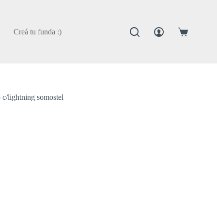
Creá tu funda :)
Carro
de
compra
 c/lightning somostel