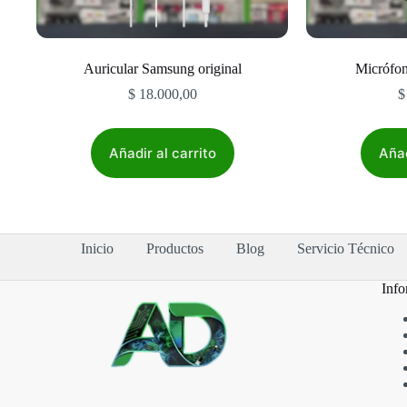
Auricular Samsung original
Micrófo
$
18.000,00
$
Añadir al carrito
Añad
Inicio
Productos
Blog
Servicio Técnico
Info