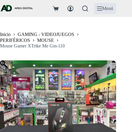
Saltar
al
Menú
Carro
contenido
de
compra
Inicio
GAMING - VIDEOJUEGOS
PERIFÉRICOS
MOUSE
Mouse Gamer XTrike Me Gm-110