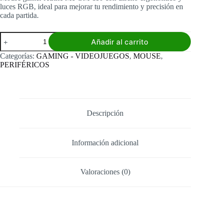
luces RGB, ideal para mejorar tu rendimiento y precisión en
cada partida.
Mouse
Añadir al carrito
Gamer
XTrike
Categorías:
GAMING - VIDEOJUEGOS
,
MOUSE
,
Me
PERIFÉRICOS
Gm-
110
cantidad
Descripción
Información adicional
Valoraciones (0)