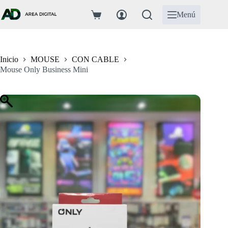
Saltar
al
Menú
Carro
contenido
de
compra
Inicio
MOUSE
CON CABLE
Mouse Only Business Mini