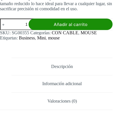
tamaño reducido lo hace ideal para llevar a cualquier lugar, sin
sacrificar precisión ni comodidad en el uso.
Mouse
Añadir al carrito
Only
Business
SKU:
SG00355
Categorías:
CON CABLE
,
MOUSE
Mini
Etiquetas:
Business
,
Mini
,
mouse
cantidad
Descripción
Información adicional
Valoraciones (0)