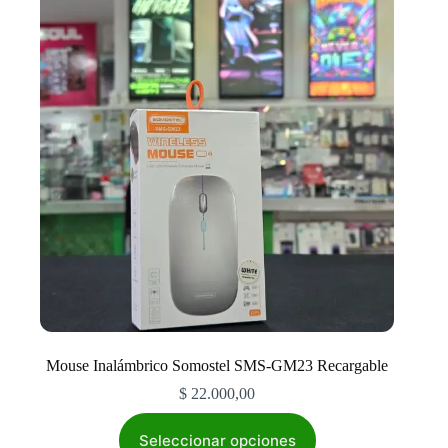
Mouse Inalámbrico Somostel SMS-GM23 Recargable
$
22.000,00
Este
producto
Seleccionar opciones