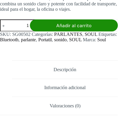
combina un sonido claro y potente con facilidad de transporte,
ideal para el hogar, la oficina o viajes.
Parlante
Añadir al carrito
Soul
XK50
SKU:
SG00502
Categorías:
PARLANTES
,
SOUL
Etiquetas:
8W
Bluetooth
,
parlante
,
Portatil
,
sonido
,
SOUL
Marca:
Soul
cantidad
Descripción
Información adicional
Valoraciones (0)