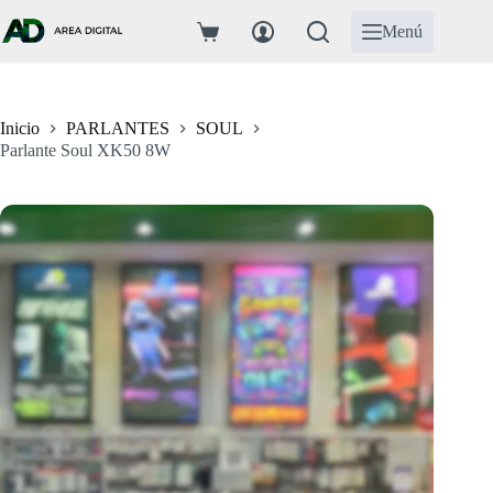
Saltar
al
Menú
Carro
contenido
de
compra
Inicio
PARLANTES
SOUL
Parlante Soul XK50 8W