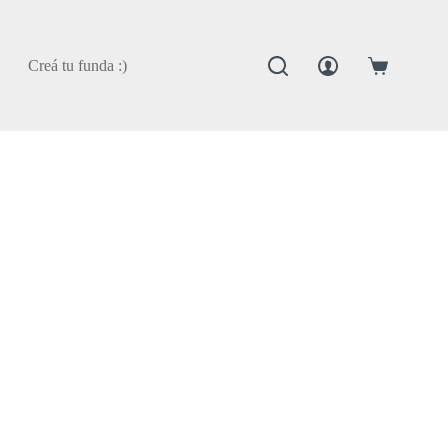
Creá tu funda :)
Carro
de
compra