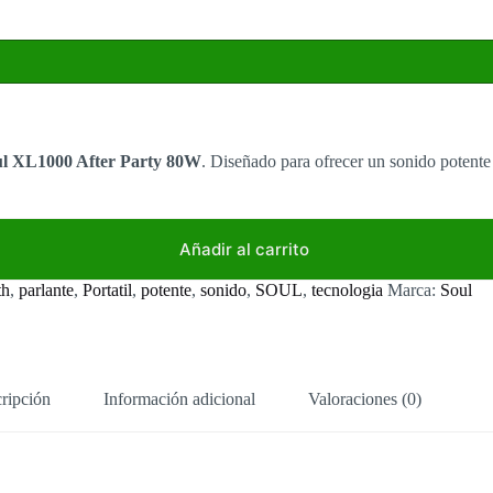
ul XL1000 After Party 80W
. Diseñado para ofrecer un sonido potente 
Añadir al carrito
th
,
parlante
,
Portatil
,
potente
,
sonido
,
SOUL
,
tecnologia
Marca:
Soul
ripción
Información adicional
Valoraciones (0)