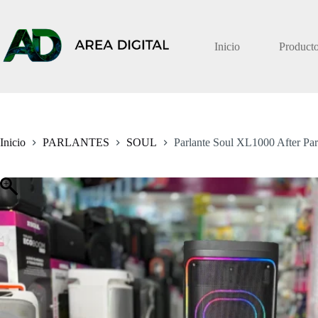
Saltar
al
contenido
Inicio
Product
Inicio
PARLANTES
SOUL
Parlante Soul XL1000 After Pa