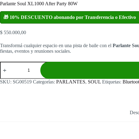
Parlante Soul XL1000 After Party 80W
🎁 10% DESCUENTO abonando por Transferencia o Efectivo
$
550.000,00
Transformá cualquier espacio en una pista de baile con el
Parlante So
fiestas, eventos y reuniones sociales.
Parlante
Soul
XL1000
After
SKU:
SG00519
Categorías:
PARLANTES
,
SOUL
Etiquetas:
Bluetoo
Party
80W
cantidad
Desc