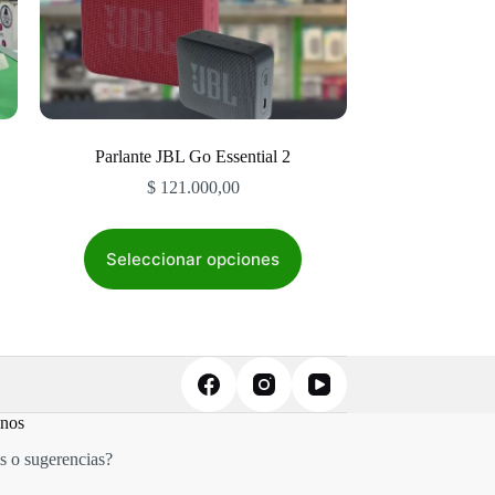
Parlante JBL Go Essential 2
$
121.000,00
Este
producto
Seleccionar opciones
tiene
múltiples
variantes.
Las
opciones
se
pueden
elegir
anos
en
la
s o sugerencias?
página