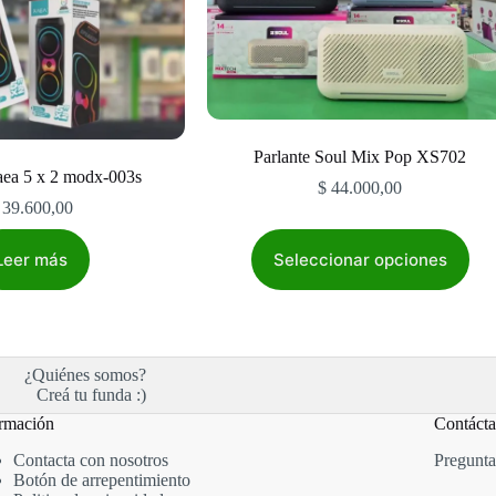
Parlante Soul Mix Pop XS702
aea 5 x 2 modx-003s
$
44.000,00
39.600,00
Este
producto
Leer más
Seleccionar opciones
tiene
múltiples
variantes.
Las
opciones
¿Quiénes somos?
se
Creá tu funda :)
pueden
elegir
rmación
Contáct
en
la
Contacta con nosotros
Pregunta
página
Botón de arrepentimiento