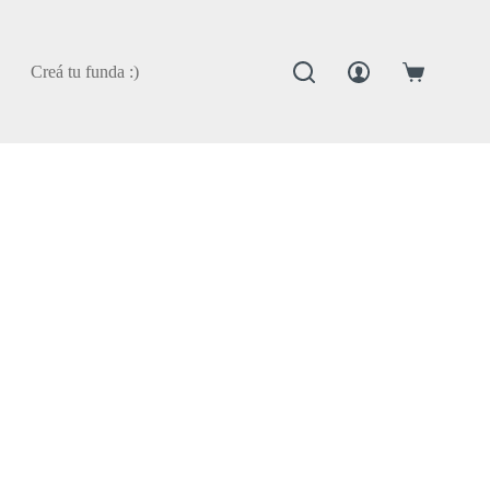
Creá tu funda :)
Carro
de
compra