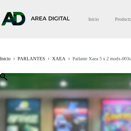
Saltar
al
contenido
Inicio
Product
Inicio
PARLANTES
XAEA
Parlante Xaea 5 x 2 modx-003s