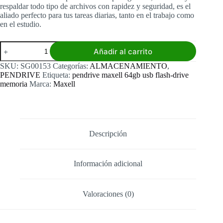
respaldar todo tipo de archivos con rapidez y seguridad, es el
aliado perfecto para tus tareas diarias, tanto en el trabajo como
en el estudio.
Pendrive
Añadir al carrito
Maxell
64
SKU:
SG00153
Categorías:
ALMACENAMIENTO
,
GB
PENDRIVE
Etiqueta:
pendrive maxell 64gb usb flash-drive
cantidad
memoria
Marca:
Maxell
Descripción
Información adicional
Valoraciones (0)