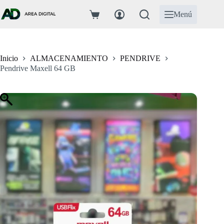
Saltar
al
Menú
Carro
contenido
de
compra
Inicio
ALMACENAMIENTO
PENDRIVE
Pendrive Maxell 64 GB