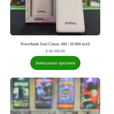
Powerbank Soul Classic 400 | 20.000 mAh
$
49.500,00
Este
producto
Seleccionar opciones
tiene
múltiples
variantes.
Las
opciones
se
pueden
elegir
en
la
página