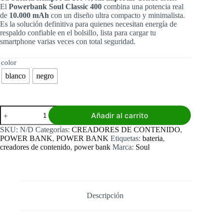
El
Powerbank Soul Classic 400
combina una potencia real
de
10.000 mAh
con un diseño ultra compacto y minimalista.
Es la solución definitiva para quienes necesitan energía de
respaldo confiable en el bolsillo, lista para cargar tu
smartphone varias veces con total seguridad.
color
blanco
negro
Powerbank
Añadir al carrito
Soul
Classic
SKU:
N/D
Categorías:
CREADORES DE CONTENIDO
,
400
POWER BANK
,
POWER BANK
Etiquetas:
bateria
,
de
creadores de contenido
,
power bank
Marca:
Soul
10.000
mAh
cantidad
Descripción