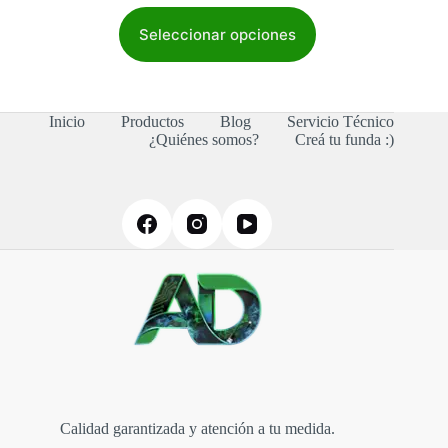
Este
producto
Seleccionar opciones
tiene
múltiples
variantes.
Las
Inicio
Productos
Blog
Servicio Técnico
opciones
¿Quiénes somos?
Creá tu funda :)
se
pueden
elegir
en
la
página
de
producto
Calidad garantizada y atención a tu medida.