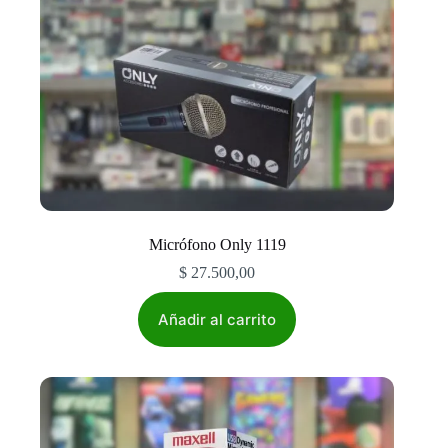
de
producto
Micrófono Only 1119
$
27.500,00
Añadir al carrito