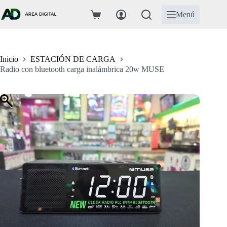
Saltar
al
Menú
Carro
contenido
de
compra
Inicio
ESTACIÓN DE CARGA
Radio con bluetooth carga inalámbrica 20w MUSE