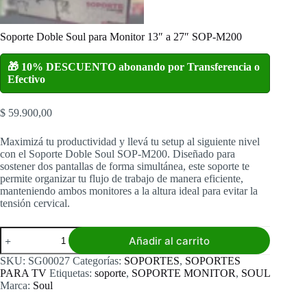
Soporte Doble Soul para Monitor 13″ a 27″ SOP-M200
🎁 10% DESCUENTO abonando por Transferencia o
Efectivo
$
59.900,00
Maximizá tu productividad y llevá tu setup al siguiente nivel
con el Soporte Doble Soul SOP-M200. Diseñado para
sostener dos pantallas de forma simultánea, este soporte te
permite organizar tu flujo de trabajo de manera eficiente,
manteniendo ambos monitores a la altura ideal para evitar la
tensión cervical.
Soporte
Añadir al carrito
Doble
Soul
SKU:
SG00027
Categorías:
SOPORTES
,
SOPORTES
para
PARA TV
Etiquetas:
soporte
,
SOPORTE MONITOR
,
SOUL
Monitor
Marca:
Soul
13"
a