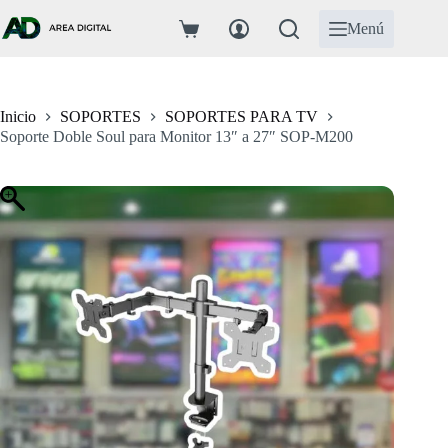
Saltar
al
Menú
Carro
contenido
de
compra
Inicio
SOPORTES
SOPORTES PARA TV
Soporte Doble Soul para Monitor 13″ a 27″ SOP-M200