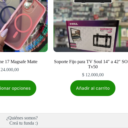
ne 17 Magsafe Matte
Soporte Fijo para TV Soul 14″ a 42″ SO
Tv50
24.000,00
$
12.000,00
Este
producto
ionar opciones
Añadir al carrito
tiene
múltiples
variantes.
Las
opciones
¿Quiénes somos?
se
Creá tu funda :)
pueden