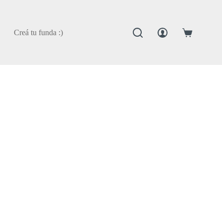
Creá tu funda :)
Carro
de
compra