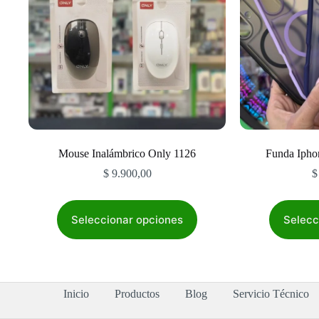
Mouse Inalámbrico Only 1126
Funda Ipho
$
9.900,00
$
Este
producto
Seleccionar opciones
Selecc
tiene
múltiples
variantes.
Las
opciones
Inicio
Productos
Blog
Servicio Técnico
se
pueden