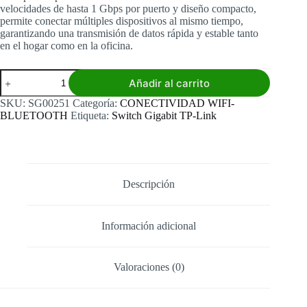
velocidades de hasta 1 Gbps por puerto y diseño compacto,
permite conectar múltiples dispositivos al mismo tiempo,
garantizando una transmisión de datos rápida y estable tanto
en el hogar como en la oficina.
Switch
Añadir al carrito
5
Puertos
SKU:
SG00251
Categoría:
CONECTIVIDAD WIFI-
TP-
BLUETOOTH
Etiqueta:
Switch Gigabit TP-Link
Link
TL-
SG1005D
cantidad
Descripción
Información adicional
Valoraciones (0)