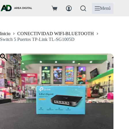
Saltar
al
Menú
Carro
contenido
de
compra
Inicio
CONECTIVIDAD WIFI-BLUETOOTH
Switch 5 Puertos TP-Link TL-SG1005D