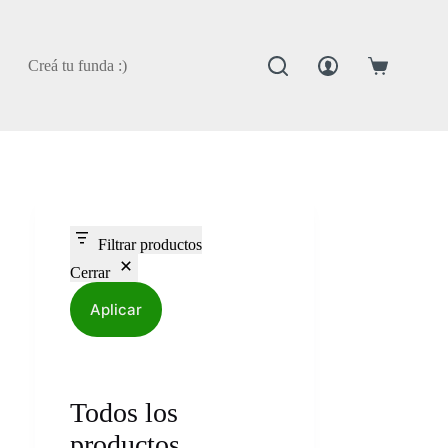
Creá tu funda :)
Carro
de
compra
Filtrar productos
Cerrar
Aplicar
Todos los
productos