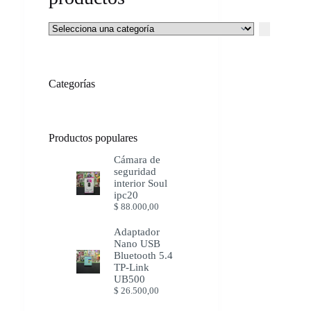
Selecciona
una
categoría
Categorías
Productos populares
Cámara de
seguridad
interior Soul
ipc20
$
88.000,00
Adaptador
Nano USB
Bluetooth 5.4
TP-Link
UB500
$
26.500,00