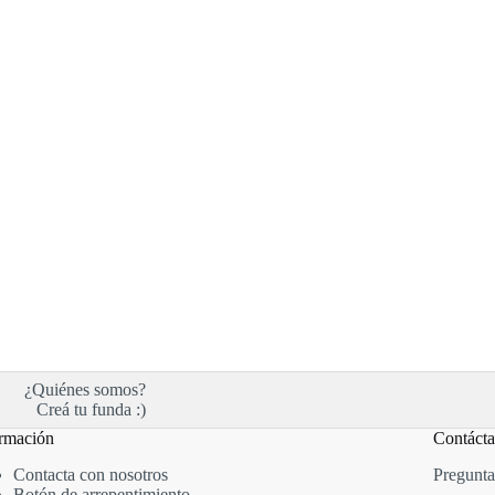
¿Quiénes somos?
Creá tu funda :)
rmación
Contáct
Contacta con nosotros
Pregunta
Botón de arrepentimiento