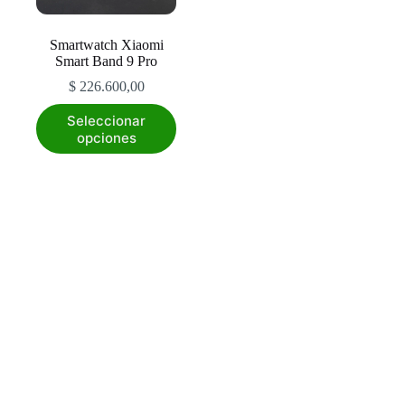
Smartwatch Xiaomi
Smart Band 9 Pro
$
226.600,00
Este
Seleccionar
producto
opciones
tiene
múltiples
variantes.
Las
opciones
se
pueden
elegir
en
la
página
de
producto