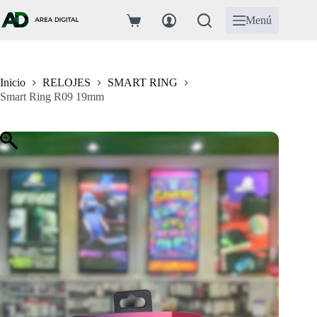
Saltar
al
Menú
Carro
contenido
de
compra
Inicio
RELOJES
SMART RING
Smart Ring R09 19mm