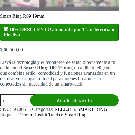
Smart Ring R09 19mm
🎁 10% DESCUENTO abonando por Transferencia o
Efectivo
$
60.500,00
Llevá la tecnología y el monitoreo de salud directamente a tu
dedo con el
Smart Ring R09 19 mm
, un anillo inteligente
que combina estilo, comodidad y funciones avanzadas en un
dispositivo compacto. Ideal para quienes buscan estar
conectados sin necesidad de un smartwatch.
Smart
Añadir al carrito
Ring
R09
SKU:
SG00515
Categorías:
RELOJES
,
SMART RING
19mm
Etiquetas:
19mm
,
Health Tracker
,
Smart Ring
cantidad