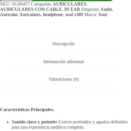
s89
SKU:
SG00457
Categorías:
AURICULARES
,
cantidad
AURICULARES CON CABLE
,
IN EAR
Etiquetas:
Audio
,
Auricular
,
Auriculares
,
headphone
,
soul s389
Marca:
Soul
Descripción
Información adicional
Valoraciones (0)
Características Principales:
Sonido claro y potente:
Graves profundos y agudos definidos
para una experiencia auditiva completa.