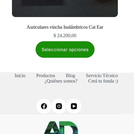
Auriculares vincha Inalámbricos Cat Ear
$
24.200,00
Este
producto
Seleccionar opciones
tiene
múltiples
variantes.
Las
Inicio
Productos
Blog
Servicio Técnico
opciones
¿Quiénes somos?
Creá tu funda :)
se
pueden
elegir
en
la
página
de
producto