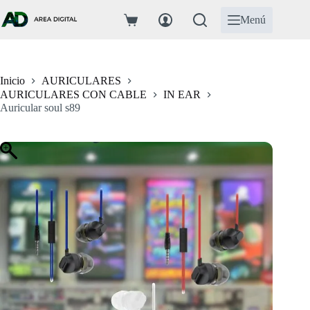
Saltar
al
Menú
Carro
contenido
de
compra
Inicio
AURICULARES
AURICULARES CON CABLE
IN EAR
Auricular soul s89