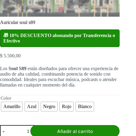
Auricular soul s89
🎁 10% DESCUENTO abonando por Transferencia o
Efectivo
$
5.500,00
Los
Soul S89
están diseñados para ofrecer una experiencia de
audio de alta calidad, combinando potencia de sonido con
comodidad. Ideales para escuchar música, podcasts o atender
llamadas en cualquier momento del día.
Color
Amarillo
Azul
Negro
Rojo
Blanco
Auricular
Añadir al carrito
soul