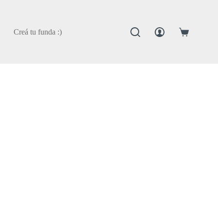
Creá tu funda :)
Carro
de
compra