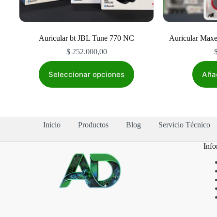
Auricular bt JBL Tune 770 NC
Auricular Max
$
252.000,00
Este
producto
Seleccionar opciones
Añad
tiene
múltiples
variantes.
Las
opciones
Inicio
Productos
Blog
Servicio Técnico
se
pueden
elegir
Info
en
la
página
de
producto