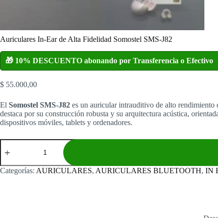
Auriculares In-Ear de Alta Fidelidad Somostel SMS-J82
🎁 10% DESCUENTO abonando por Transferencia o Efectivo
$
55.000,00
El
Somostel SMS-J82
es un auricular intrauditivo de alto rendimient
destaca por su construcción robusta y su arquitectura acústica, orien
dispositivos móviles, tablets y ordenadores.
Auriculares
In-
Ear
de
Categorías:
AURICULARES
,
AURICULARES BLUETOOTH
,
IN
Alta
Fidelidad
Somostel
SMS-
J82
cantidad