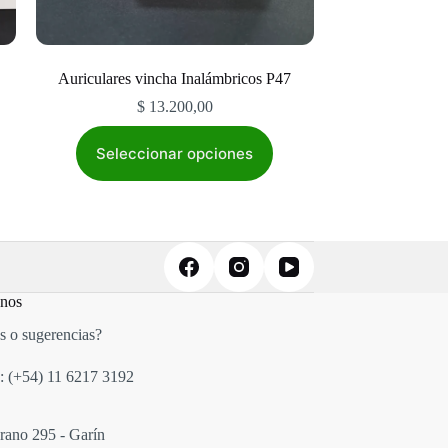
Auriculares vincha Inalámbricos P47
$
13.200,00
Este
producto
Seleccionar opciones
tiene
múltiples
variantes.
Las
opciones
se
pueden
elegir
anos
en
la
s o sugerencias?
página
de
: (+54)
11 6217 3192
producto
rano 295 - Garín