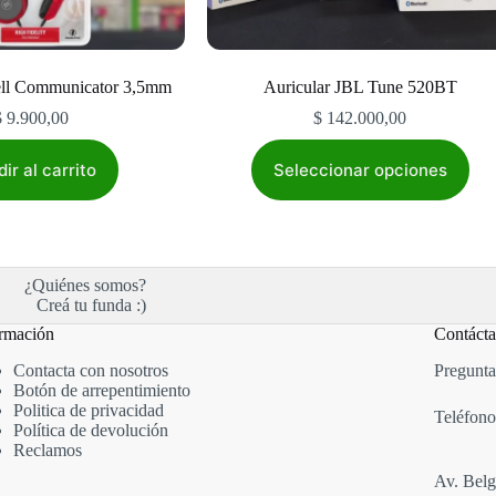
ell Communicator 3,5mm
Auricular JBL Tune 520BT
$
9.900,00
$
142.000,00
Este
producto
ir al carrito
Seleccionar opciones
tiene
múltiples
variantes.
Las
opciones
¿Quiénes somos?
se
Creá tu funda :)
pueden
elegir
rmación
Contáct
en
la
Contacta con nosotros
Pregunta
página
Botón de arrepentimiento
de
Politica de privacidad
Teléfono
producto
Política de devolución
Reclamos
Av. Belg