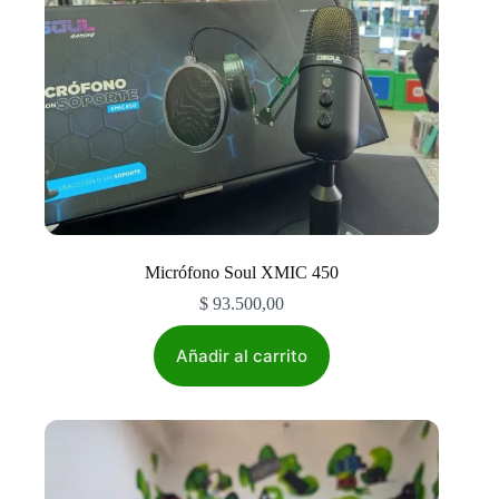
de
producto
Micrófono Soul XMIC 450
$
93.500,00
Añadir al carrito