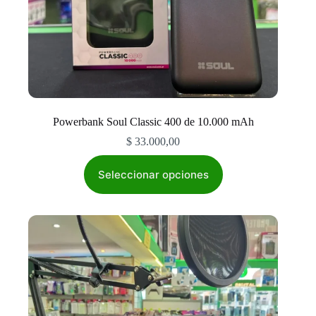
Powerbank Soul Classic 400 de 10.000 mAh
$
33.000,00
Este
producto
Seleccionar opciones
tiene
múltiples
variantes.
Las
opciones
se
pueden
elegir
en
la
página