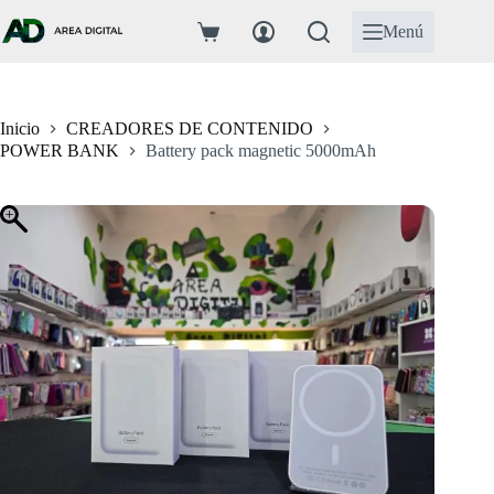
Saltar
al
Menú
Carro
contenido
de
compra
Inicio
CREADORES DE CONTENIDO
POWER BANK
Battery pack magnetic 5000mAh