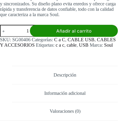
y sincronizados. Su diseño plano evita enredos y ofrece carga
rápida y transferencia de datos confiable, todo con la calidad
que caracteriza a la marca Soul.
Cable
Añadir al carrito
C
a
SKU:
SG00406
Categorías:
C a C
,
CABLE USB
,
CABLES
C
Y ACCESORIOS
Etiquetas:
c a c
,
cable
,
USB
Marca:
Soul
Soul
Flat
3.1A
cantidad
Descripción
Información adicional
Valoraciones (0)