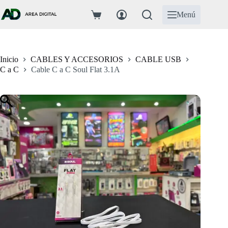
Saltar
al
Menú
Carro
contenido
de
compra
Inicio
CABLES Y ACCESORIOS
CABLE USB
C a C
Cable C a C Soul Flat 3.1A