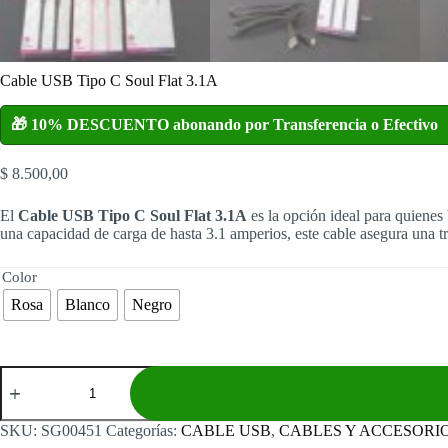
Cable USB Tipo C Soul Flat 3.1A
🎁 10% DESCUENTO abonando por Transferencia o Efectivo
$
8.500,00
El
Cable USB Tipo C Soul Flat 3.1A
es la opción ideal para quiene
una capacidad de carga de hasta 3.1 amperios, este cable asegura una tr
Color
Rosa
Blanco
Negro
Cable
USB
Tipo
C
SKU:
SG00451
Categorías:
CABLE USB
,
CABLES Y ACCESORI
Soul