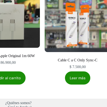
Apple Original 1m 60W
Cable C a C Only Sync-C
86.900,00
$
7.500,00
ir al carrito
Leer más
¿Quiénes somos?