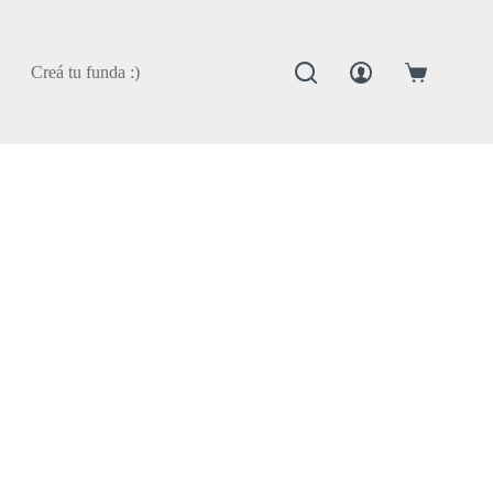
Creá tu funda :)
Carro
de
compra