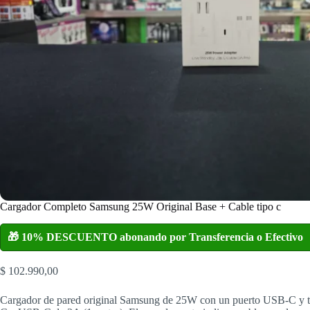
Cargador Completo Samsung 25W Original Base + Cable tipo c
🎁 10% DESCUENTO abonando por Transferencia o Efectivo
$
102.990,00
Cargador de pared original Samsung de 25W con un puerto USB-C y 