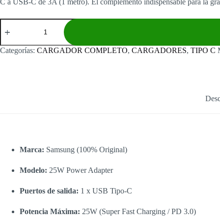
C a USB-C de 3A (1 metro). El complemento indispensable para la gra
Cargador
Completo
Samsung
25W
Categorías:
CARGADOR COMPLETO
,
CARGADORES
,
TIPO C
Original
Base
+
Cable
tipo
c
Desc
cantidad
Marca:
Samsung (100% Original)
Modelo:
25W Power Adapter
Puertos de salida:
1 x USB Tipo-C
Potencia Máxima:
25W (Super Fast Charging / PD 3.0)