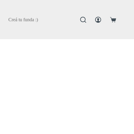
Creá tu funda :)
Carro
de
compra