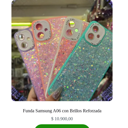
Las
opciones
se
pueden
elegir
en
la
página
de
producto
Funda Samsung A06 con Brillos Reforzada
$
10.900,00
Este