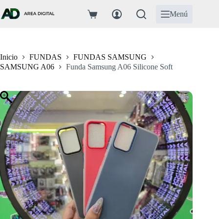
Saltar
al
Menú
Carro
contenido
de
compra
Inicio
FUNDAS
FUNDAS SAMSUNG
SAMSUNG A06
Funda Samsung A06 Silicone Soft