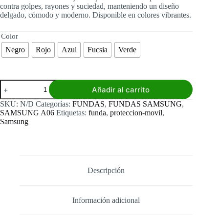
contra golpes, rayones y suciedad, manteniendo un diseño
delgado, cómodo y moderno. Disponible en colores vibrantes.
Color
Negro
Rojo
Azul
Fucsia
Verde
Funda
Añadir al carrito
Samsung
A06
SKU:
N/D
Categorías:
FUNDAS
,
FUNDAS SAMSUNG
,
Silicone
SAMSUNG A06
Etiquetas:
funda
,
proteccion-movil
,
Soft
Samsung
cantidad
Descripción
Información adicional