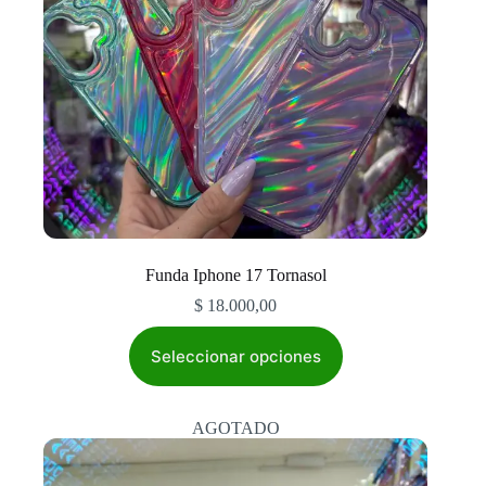
Funda Iphone 17 Tornasol
$
18.000,00
Este
producto
Seleccionar opciones
tiene
múltiples
variantes.
AGOTADO
Las
opciones
se