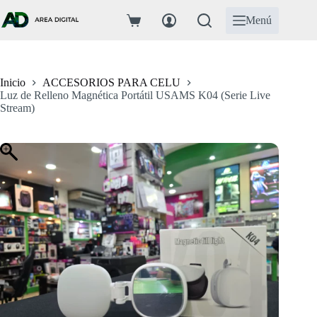
Saltar
al
Menú
Carro
contenido
de
compra
Inicio
ACCESORIOS PARA CELU
Luz de Relleno Magnética Portátil USAMS K04 (Serie Live
Stream)