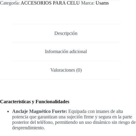
Relleno
Categoría:
ACCESORIOS PARA CELU
Marca:
Usams
Magnética
Portátil
USAMS
K04
(Serie
Live
Descripción
Stream)
cantidad
Información adicional
Valoraciones (0)
Características y Funcionalidades
Anclaje Magnético Fuerte:
Equipada con imanes de alta
potencia que garantizan una sujeción firme y segura en la parte
posterior del teléfono, permitiendo un uso dinámico sin riesgo de
desprendimiento.