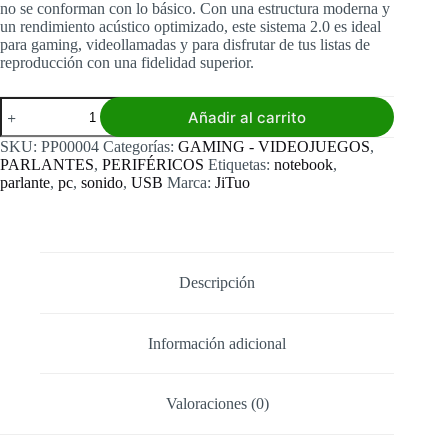
no se conforman con lo básico. Con una estructura moderna y
un rendimiento acústico optimizado, este sistema 2.0 es ideal
para gaming, videollamadas y para disfrutar de tus listas de
reproducción con una fidelidad superior.
Parlante
Añadir al carrito
para
Pc
SKU:
PP00004
Categorías:
GAMING - VIDEOJUEGOS
,
JItuo
PARLANTES
,
PERIFÉRICOS
Etiquetas:
notebook
,
2830
parlante
,
pc
,
sonido
,
USB
Marca:
JiTuo
cantidad
Descripción
Información adicional
Valoraciones (0)