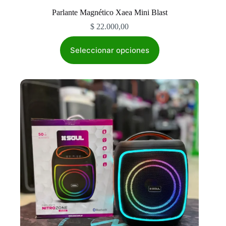
Parlante Magnético Xaea Mini Blast
$
22.000,00
Este
producto
Seleccionar opciones
tiene
múltiples
variantes.
Las
opciones
se
pueden
elegir
en
la
página
de
producto