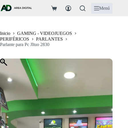
Saltar
al
Menú
Carro
contenido
de
compra
Inicio
GAMING - VIDEOJUEGOS
PERIFÉRICOS
PARLANTES
Parlante para Pc JItuo 2830