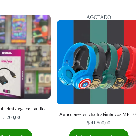
AGOTADO
l hdmi / vga con audio
Auriculares vincha Inalámbricos MF-1
13.200,00
$
41.500,00
Este