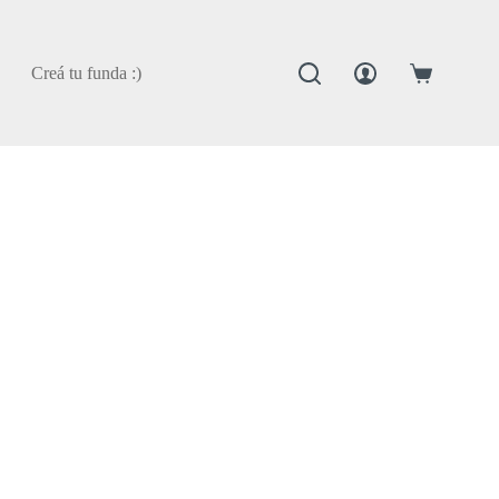
Creá tu funda :)
Carro
de
compra