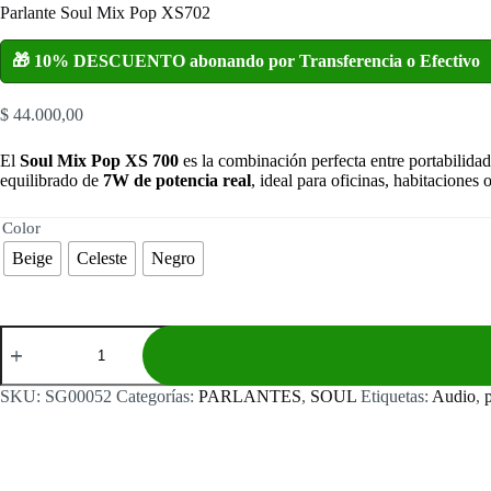
Parlante Soul Mix Pop XS702
🎁 10% DESCUENTO abonando por Transferencia o Efectivo
$
44.000,00
El
Soul Mix Pop XS 700
es la combinación perfecta entre portabilidad
equilibrado de
7W de potencia real
, ideal para oficinas, habitaciones o 
Color
Beige
Celeste
Negro
Parlante
Soul
Mix
Pop
SKU:
SG00052
Categorías:
PARLANTES
,
SOUL
Etiquetas:
Audio
,
XS702
cantidad