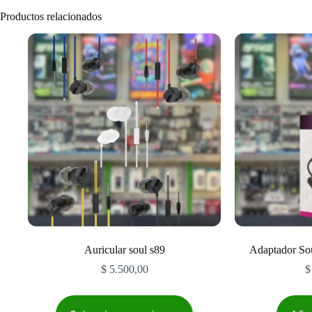
Productos relacionados
Auricular soul s89
Adaptador Sou
$
5.500,00
$
Este