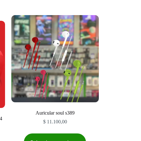
Auricular soul s389
04
$
11.100,00
Este