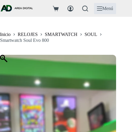
Saltar
al
Menú
Carro
contenido
de
compra
Inicio
RELOJES
SMARTWATCH
SOUL
Smartwatch Soul Evo 800