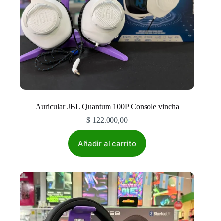
producto
Auricular JBL Quantum 100P Console vincha
$
122.000,00
Añadir al carrito