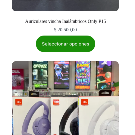
Auriculares vincha Inalámbricos Only P15
$
20.500,00
Este
producto
Seleccionar opciones
tiene
múltiples
variantes.
Las
opciones
se
pueden
elegir
en
la
página
de
producto