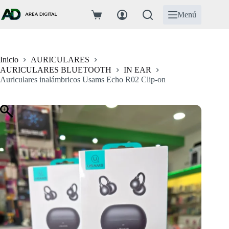
Saltar
al
Menú
Carro
contenido
de
compra
Inicio
AURICULARES
AURICULARES BLUETOOTH
IN EAR
Auriculares inalámbricos Usams Echo R02 Clip-on