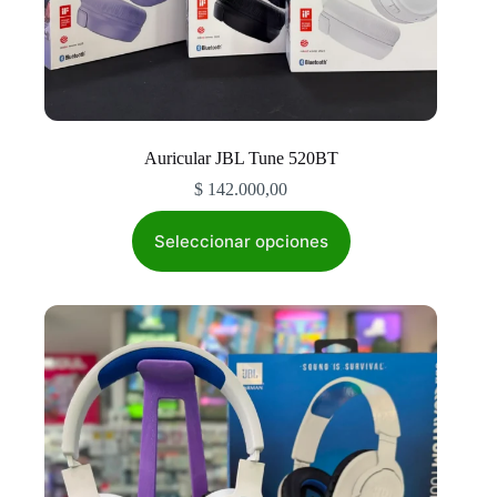
Auricular JBL Tune 520BT
$
142.000,00
Este
producto
Seleccionar opciones
tiene
múltiples
variantes.
Las
opciones
se
pueden
elegir
en
la
página
de