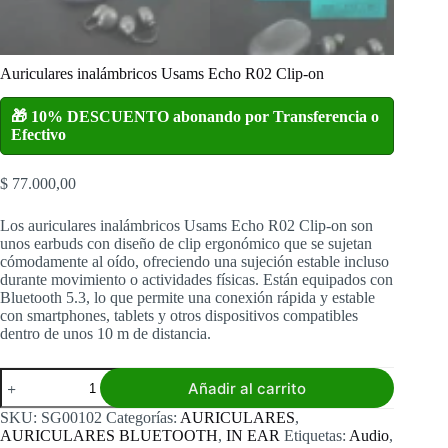
Auriculares inalámbricos Usams Echo R02 Clip-on
🎁 10% DESCUENTO abonando por Transferencia o
Efectivo
$
77.000,00
Los auriculares inalámbricos Usams Echo R02 Clip-on son
unos earbuds con diseño de clip ergonómico que se sujetan
cómodamente al oído, ofreciendo una sujeción estable incluso
durante movimiento o actividades físicas. Están equipados con
Bluetooth 5.3, lo que permite una conexión rápida y estable
con smartphones, tablets y otros dispositivos compatibles
dentro de unos 10 m de distancia.
Auriculares
Añadir al carrito
inalámbricos
Usams
SKU:
SG00102
Categorías:
AURICULARES
,
Echo
AURICULARES BLUETOOTH
,
IN EAR
Etiquetas:
Audio
,
R02