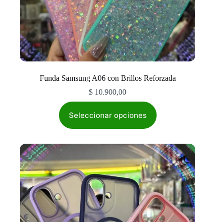
Funda Samsung A06 con Brillos Reforzada
$
10.900,00
Este
producto
Seleccionar opciones
tiene
múltiples
variantes.
Las
opciones
se
pueden
elegir
en
la
página
de