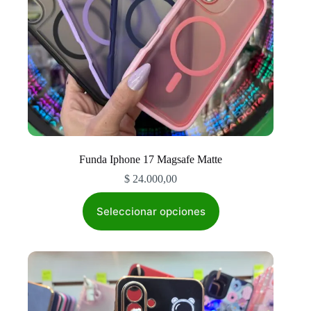
producto
Funda Iphone 17 Magsafe Matte
$
24.000,00
Este
producto
Seleccionar opciones
tiene
múltiples
variantes.
Las
opciones
se
pueden
elegir