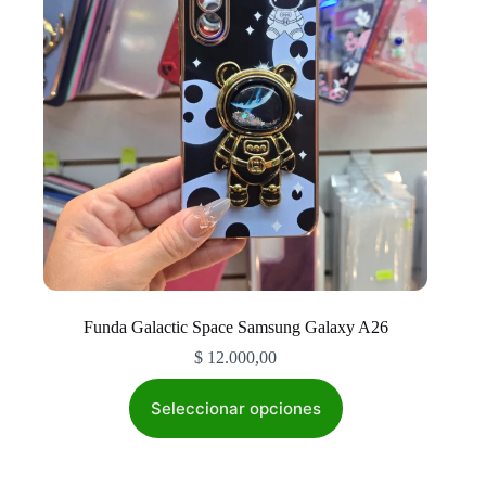
en
la
página
de
producto
Funda Galactic Space Samsung Galaxy A26
$
12.000,00
Este
producto
Seleccionar opciones
tiene
múltiples
variantes.
Las