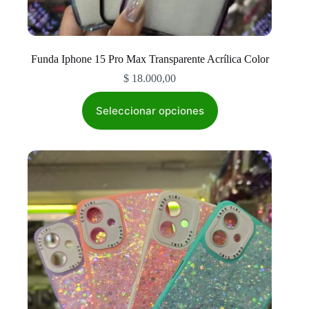
Funda Iphone 15 Pro Max Transparente Acrílica Color
$
18.000,00
Este
producto
Seleccionar opciones
tiene
múltiples
variantes.
Las
opciones
se
pueden
elegir
en
la
página
de
producto