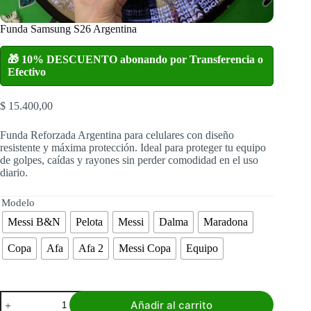
Funda Samsung S26 Argentina
🎁 10% DESCUENTO abonando por Transferencia o
Efectivo
$
15.400,00
Funda Reforzada Argentina para celulares con diseño
resistente y máxima protección. Ideal para proteger tu equipo
de golpes, caídas y rayones sin perder comodidad en el uso
diario.
Modelo
Messi B&N
Pelota
Messi
Dalma
Maradona
Copa
Afa
Afa 2
Messi Copa
Equipo
Funda
Añadir al carrito
Samsung