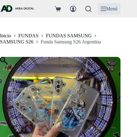
Saltar
al
Menú
Carro
contenido
de
compra
Inicio
FUNDAS
FUNDAS SAMSUNG
SAMSUNG S26
Funda Samsung S26 Argentina