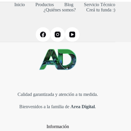
Inicio
Productos
Blog
Servicio Técnico
opciones
¿Quiénes somos?
Creá tu funda :)
se
pueden
elegir
en
la
página
de
producto
Calidad garantizada y atención a tu medida.
Bienvenidos a la familia de
Area Digital
.
Información